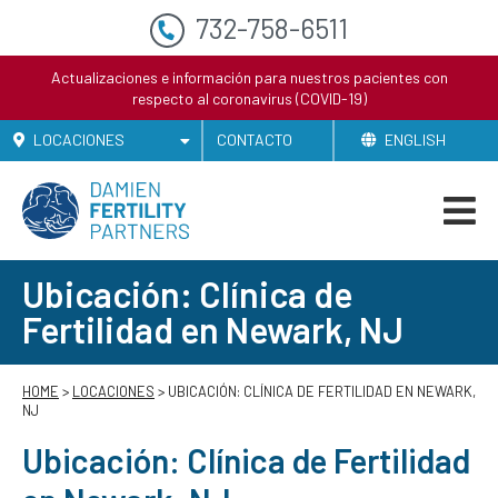
732-758-6511
Actualizaciones e información para nuestros pacientes con
respecto al coronavirus (COVID-19)
LOCACIONES
CONTACTO
ENGLISH
Ubicación: Clínica de
Fertilidad en Newark, NJ
HOME
>
LOCACIONES
> UBICACIÓN: CLÍNICA DE FERTILIDAD EN NEWARK,
NJ
Ubicación: Clínica de Fertilidad